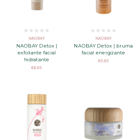
NAOBAY
NAOBAY
NAOBAY Detox |
NAOBAY Detox | bruma
exfoliante facial
facial energizante
hidratante
€5.95
€6.95