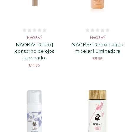
NAOBAY
NAOBAY
NAOBAY Detox|
NAOBAY Detox | agua
contorno de ojos
micelar iluminadora
iluminador
€5.95
€14.95