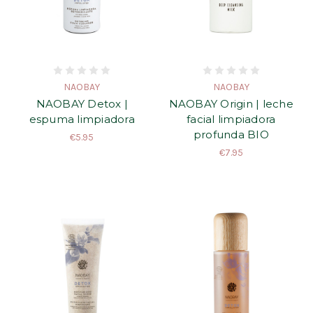
NAOBAY
NAOBAY
NAOBAY Detox |
NAOBAY Origin | leche
espuma limpiadora
facial limpiadora
profunda BIO
€5.95
€7.95