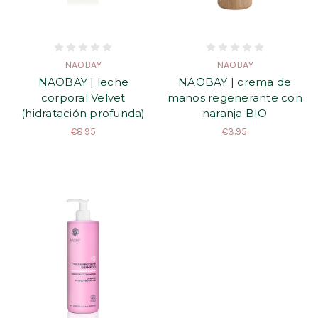
NAOBAY
NAOBAY
NAOBAY | leche
NAOBAY | crema de
corporal Velvet
manos regenerante con
(hidratación profunda)
naranja BIO
€8.95
€3.95