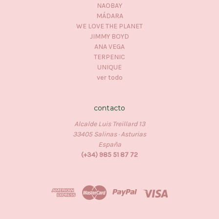
NAOBAY
MÁDARA
WE LOVE THE PLANET
JIMMY BOYD
ANA VEGA
TERPENIC
UNIQUE
ver todo
contacto
Alcalde Luis Treillard 13
33405 Salinas · Asturias
España
(+34) 985 51 87 72