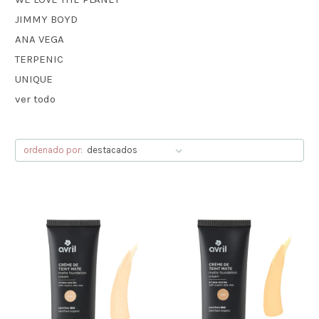
JIMMY BOYD
ANA VEGA
TERPENIC
UNIQUE
ver todo
ordenado por: