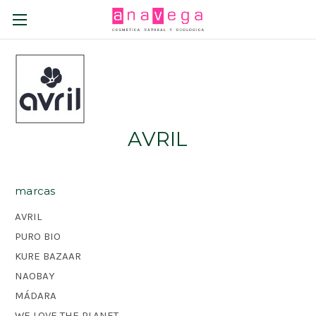
AVRIL
marcas
AVRIL
PURO BIO
KURE BAZAAR
NAOBAY
MÁDARA
WE LOVE THE PLANET