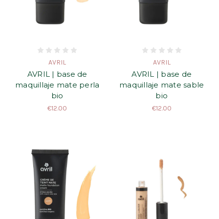
AVRIL
AVRIL
AVRIL | base de
AVRIL | base de
maquillaje mate perla
maquillaje mate sable
bio
bio
€12.00
€12.00