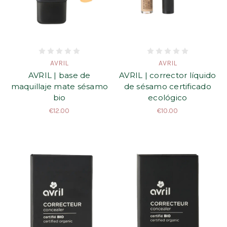
AVRIL
AVRIL
AVRIL | base de
AVRIL | corrector líquido
maquillaje mate sésamo
de sésamo certificado
bio
ecológico
€12.00
€10.00