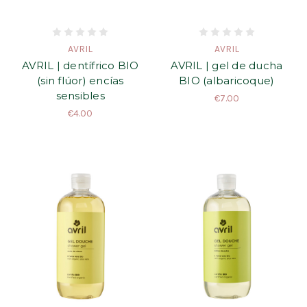
AVRIL
AVRIL
AVRIL | dentífrico BIO
AVRIL | gel de ducha
(sin flúor) encías
BIO (albaricoque)
sensibles
€7.00
€4.00