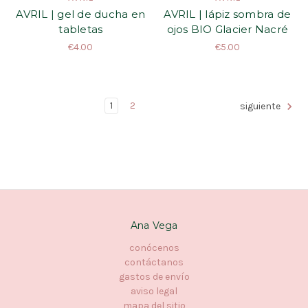
AVRIL | gel de ducha en
AVRIL | lápiz sombra de
tabletas
ojos BIO Glacier Nacré
€4.00
€5.00
1
2
siguiente
Ana Vega
conócenos
contáctanos
gastos de envío
aviso legal
mapa del sitio