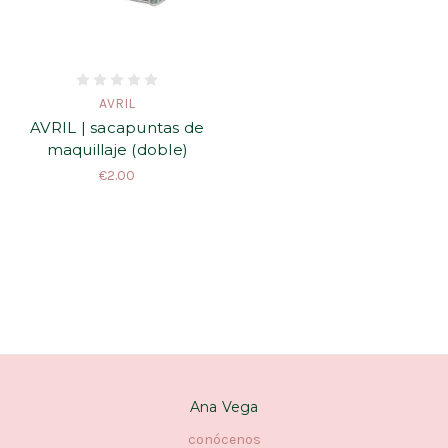
AVRIL
AVRIL | sacapuntas de
maquillaje (doble)
€2.00
Ana Vega
conócenos