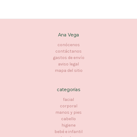
Ana Vega
conócenos
contáctanos
gastos de envío
aviso legal
mapa del sitio
categorías
facial
corporal
manos y pies
cabello
higiene
bebé e infantil