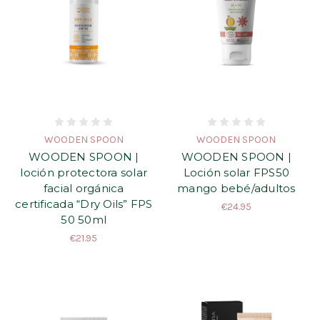
WOODEN SPOON
WOODEN SPOON
WOODEN SPOON |
WOODEN SPOON |
loción protectora solar
Loción solar FPS50
facial orgánica
mango bebé/adultos
certificada “Dry Oils” FPS
€24.95
50 50ml
€21.95