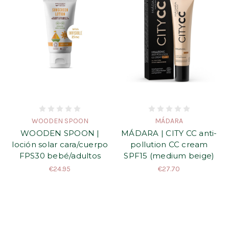
WOODEN SPOON
MÁDARA
WOODEN SPOON |
MÁDARA | CITY CC anti-
loción solar cara/cuerpo
pollution CC cream
FPS30 bebé/adultos
SPF15 (medium beige)
€24.95
€27.70