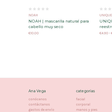
NOAH
UNIQU
NOAH | mascarilla natural para
UNIQUE
cabello muy seco
reestr
€10.00
€4.90 - 
Ana Vega
categorías
conócenos
facial
contáctanos
corporal
gastos de envío
manos y pies