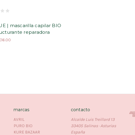
E
 | mascarilla capilar BIO
ucturante reparadora
€16.00
marcas
contacto
AVRIL
Alcalde Luis Treillard 13
PURO BIO
33405 Salinas · Asturias
KURE BAZAAR
España