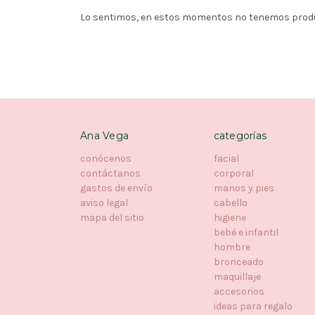
Lo sentimos, en estos momentos no tenemos produc
Ana Vega
categorías
conócenos
facial
contáctanos
corporal
gastos de envío
manos y pies
aviso legal
cabello
mapa del sitio
higiene
bebé e infantil
hombre
bronceado
maquillaje
accesorios
ideas para regalo