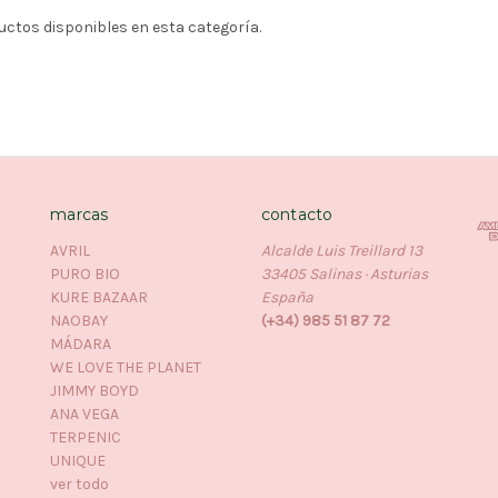
tos disponibles en esta categoría.
marcas
contacto
AVRIL
Alcalde Luis Treillard 13
PURO BIO
33405 Salinas · Asturias
KURE BAZAAR
España
NAOBAY
(+34) 985 51 87 72
MÁDARA
WE LOVE THE PLANET
JIMMY BOYD
ANA VEGA
TERPENIC
UNIQUE
ver todo