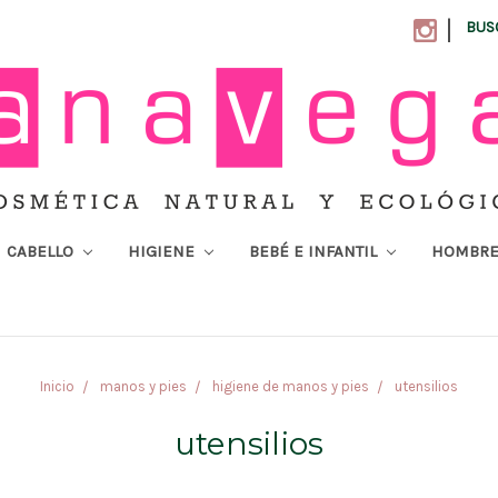
|
BUS
CABELLO
HIGIENE
BEBÉ E INFANTIL
HOMBR
Inicio
manos y pies
higiene de manos y pies
utensilios
utensilios