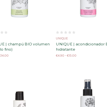
E
UNIQUE
E | champú BIO volumen
UNIQUE | acondicionador 
lo fino)
hidratante
€14.00
€4.90 - €15.00