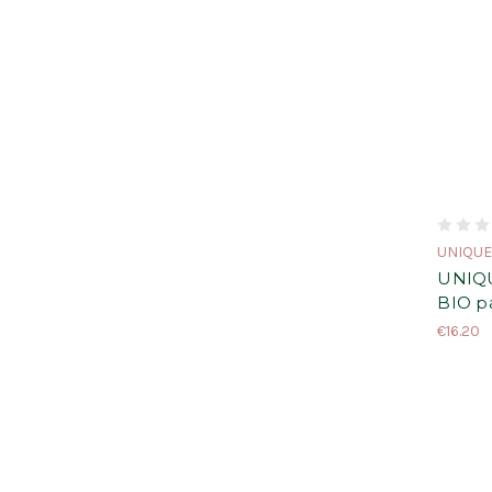
UNIQU
UNIQU
BIO pa
€16.20