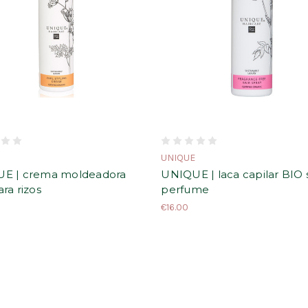
E
UNIQUE
E | crema moldeadora
UNIQUE | laca capilar BIO 
ra rizos
perfume
€16.00